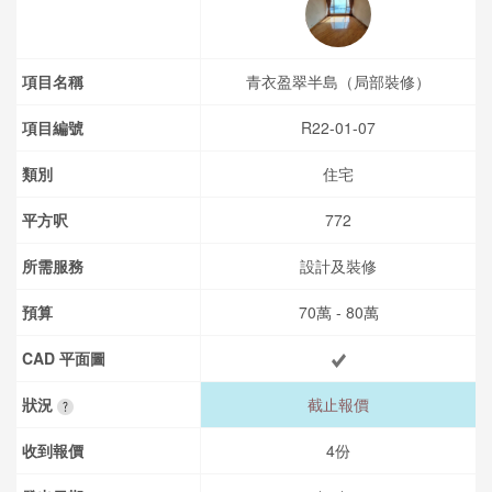
項目名稱
青衣盈翠半島（局部裝修）
項目編號
R22-01-07
類別
住宅
平方呎
772
所需服務
設計及裝修
預算
70萬 - 80萬
CAD 平面圖
狀況
截止報價
收到報價
4份