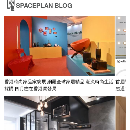
SPACEPLAN BLOG
香港時尚家品家紡展 網羅全球家居精品 潮流時尚生活
首屆智
採購 四月盡在香港貿發局
超過1