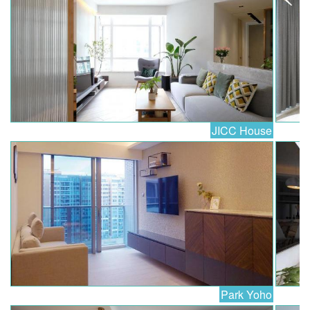
JICC House
Park Yoho