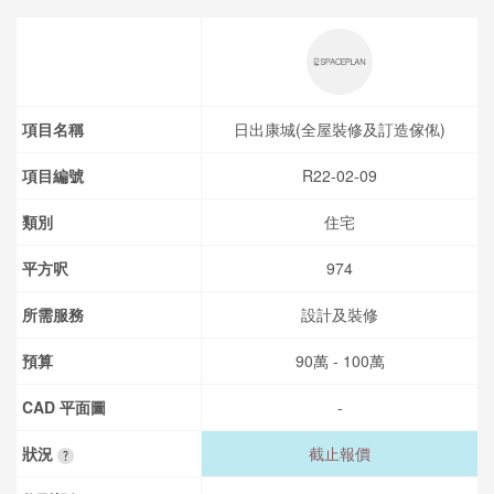
項目名稱
日出康城(全屋裝修及訂造傢俬)
項目編號
R22-02-09
類別
住宅
平方呎
974
所需服務
設計及裝修
預算
90萬 - 100萬
CAD 平面圖
-
狀況
截止報價