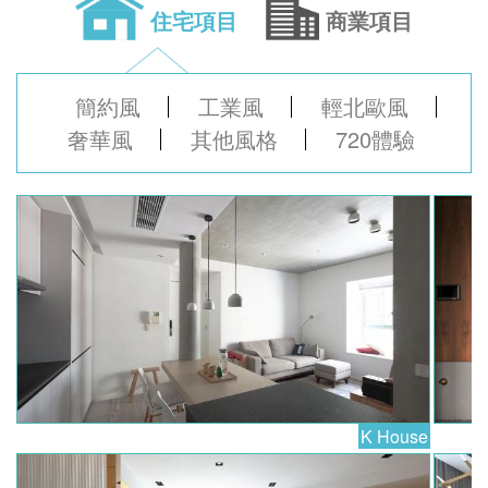
住宅項目
商業項目
簡約風
工業風
輕北歐風
奢華風
其他風格
720體驗
K House