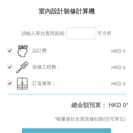
室內設計裝修計算機
請輸入單位實用面積:
平方呎
設計費:
HKD
0
裝修工程費：
HKD
0
訂造傢俬：
HKD
0
總金額預算： HKD
0
*
*根據過往全屋裝修紀錄(住宅單位)