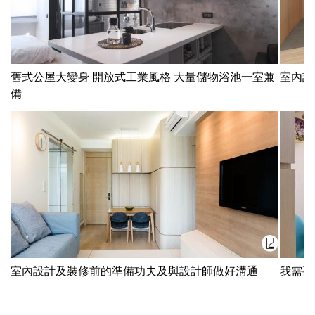
舊式公屋大變身 開放式工業風格 大量儲物浴池一室兼
室內設
備
室內設計及裝修前的準備功夫及與設計師做好溝通
我需要