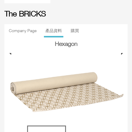
The BRICKS
Company Page
產品資料
購買
Hexagon