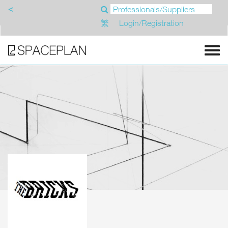
<
繁
Login/Registration