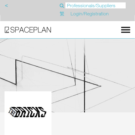
<
繁
Login/Registration