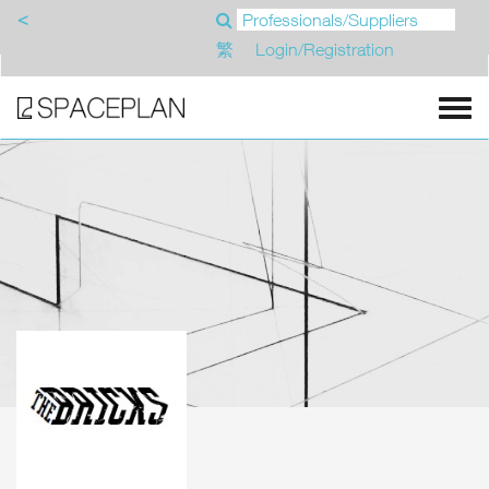
<
繁
Login/Registration