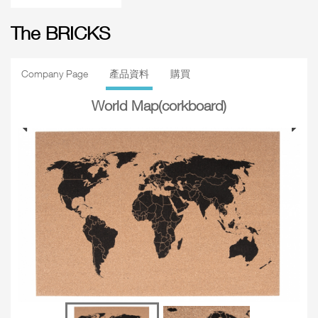
The BRICKS
Company Page
產品資料
購買
World Map(corkboard)