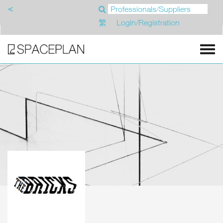
<
繁
Login/Registration