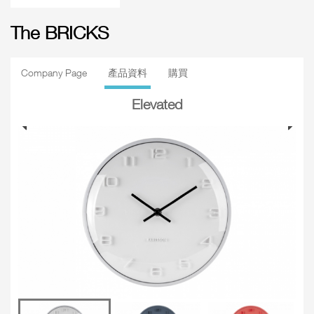
The BRICKS
Company Page
產品資料
購買
Elevated