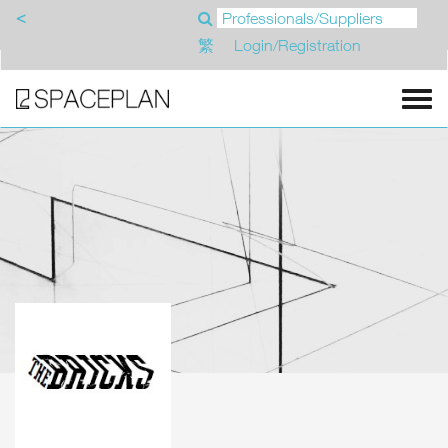
<
繁
Login/Registration