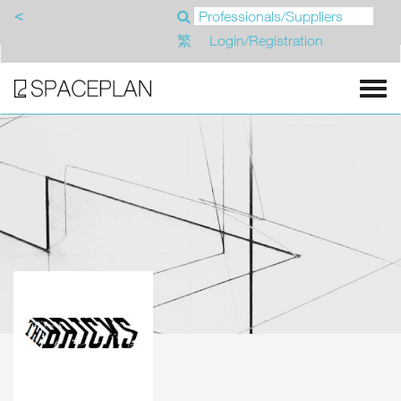
<
繁
Login/Registration