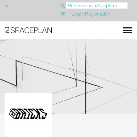
<
繁
Login/Registration