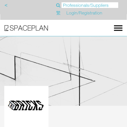
<
繁
Login/Registration