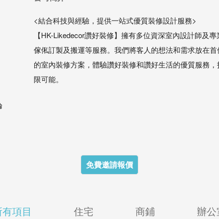
<結合科技與經驗，提供一站式優質裝修設計服務>
【HK-Likedecor讚好裝修】擁有多位資深室內設計
傢俬訂製及搬運等服務。我們將客人的想法和需求放在首
的室內裝修方案，體驗讚好裝修和讚好生活的優質服務，
限可能。
論
免費邀請報價
所有項目
住宅
商鋪
辦公