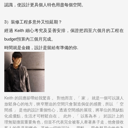
認識，使設計更具個人特色用盡每個空間。
3）裝修工程多意外又怕延期？
經過 Keith 細心考究及妥善安排，保證把四至六個月的工程在
budget預算內三個月完成。
時間就是金錢，設計是留給有準備的你.
Keith 的回應卻帶給我驚喜 。 對他而言 , 「 家 」 就是一個可以讓人
放鬆身心的地方 , 狹窄壓迫的空間只會製造侷促的感覺 , 所以 「 空
間感 」 是他的設計重個性心 , 透過空間感的展現 , 將單位的黑缺點
化成優點 , 生活才可輕鬆自在 。 此外 , 「 以客為本 」 於設計上的
理無疑擔當重要角色 , 但並不代表完全被客人牽著鼻子走 , 他會接收
客人的意見和概念 , 其他一切的設計 、 用料 、 用色都是由他作為