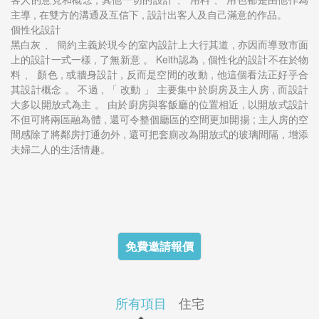
主導 , 在雙方的溝通及互信下 , 設計出客人及自己滿意的作品。
個性化設計
黑白灰 、 簡約主義於現今的室內設計上大行其道 , 亦因而導致市面
上的設計一式一樣 , 了無新意 。 Keith認為 , 個性化的設計不在於物
料 、 顏色 , 或牆身設計 , 反而是空間的改動 , 他這個看法正好乎合
其設計概念 。 不過 , 「 改動 」 主要集中於廚房及主人房 , 而設計
大多以開放式為主 。 由於廚房與客飯廳的位置相近 , 以開放式設計
不但可將兩區融為體 , 還可令整個廳區的空間更加開揚 ; 主人房的空
間感除了將鄰房打通勿外 , 還可把套廁改為開放式的玻璃間隔，增添
夫婦二人的生活情趣。
免費邀請報價
所有項目
住宅