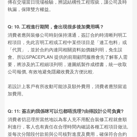
傅在交場當日現場檢驗，辨認結構性工程瑕疵，讓公司及時
執漏，保障雙方權益。
Q: 10. 工程進行期間，會出現很多後加費用嗎？
消費者應與裝修公司時刻保持溝通，簽訂合約時清晰列明工
程項目，先此言明工程或工程中某些項目是「連工包料」或
「代買」，並於合約內連同相關資料如價錢列明，免生誤
會。所以SPACEPLAN 提供的前期顧問服務會先了解客人需
要，將涉及的工程細項列明，連圖紙製作成標書，統一收取
公司報價, 有效地避免隱藏收費及方便比較.
若設計上客戶有所改動可能涉及額外費用，消費者應預留追
加費用。
Q: 11: 簽左約我係咪可以乜都唔洗理?由得設計公司負責?
消費者切忌理所當然地以為客人充不用配合裝修工程就會順
利進行，客人也有責任在合理時間內確認各種工程項目做法,
並每次分階段付款前與公司核對進度及費用，確保符合合約