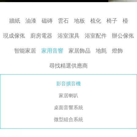
牆紙
油漆
磁磚
雲石
地板
梳化
椅子
檯
現成傢俬
廚房電器
浴室潔具
浴室配件
辦公傢俬
智能家居
家用音響
家居飾品
地氈
燈飾
尋找精選供應商
影音擴音機
家居喇叭
桌面音響系統
微型組合系統