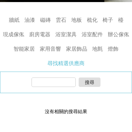
牆紙
油漆
磁磚
雲石
地板
梳化
椅子
檯
現成傢俬
廚房電器
浴室潔具
浴室配件
辦公傢俬
智能家居
家用音響
家居飾品
地氈
燈飾
尋找精選供應商
搜尋
沒有相關的搜尋結果