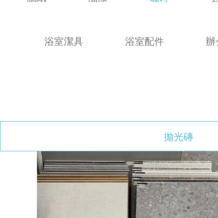
浴室潔具
浴室配件
辦
拋光磚