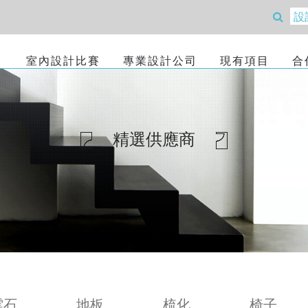
室內設計比賽
專業設計公司
現有項目
合
精選供應商
雲石
地板
梳化
椅子