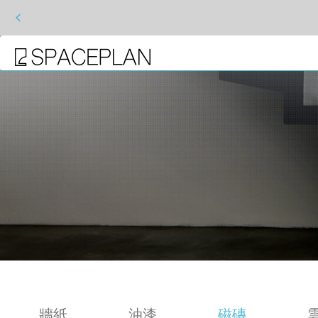
<
牆紙
油漆
磁磚