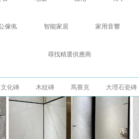
公傢俬
智能家居
家用音響
尋找精選供應商
文化磚
木紋磚
馬賽克
大理石瓷磚