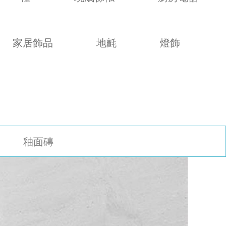
家居飾品
地氈
燈飾
釉面磚