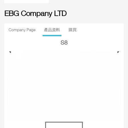
EBG Company LTD
Company Page
產品資料
購買
S8