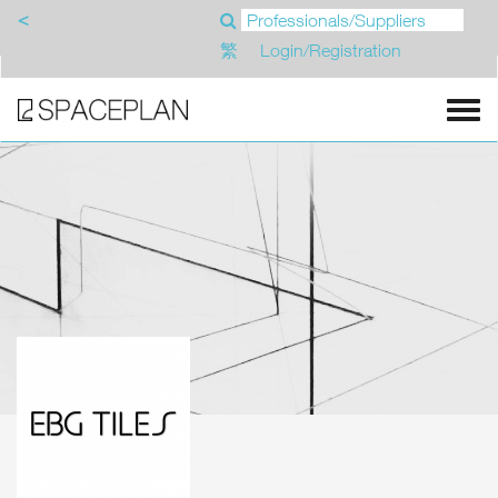
<
繁
Login/Registration