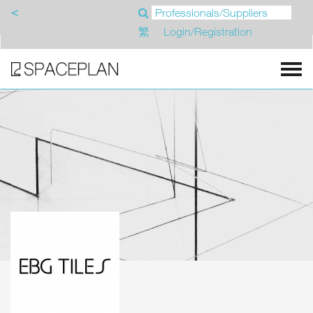
<
繁
Login/Registration