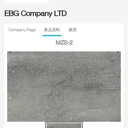
EBG Company LTD
Company Page
產品資料
購買
MZS-2