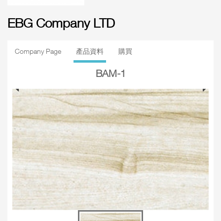
EBG Company LTD
Company Page
產品資料
購買
BAM-1