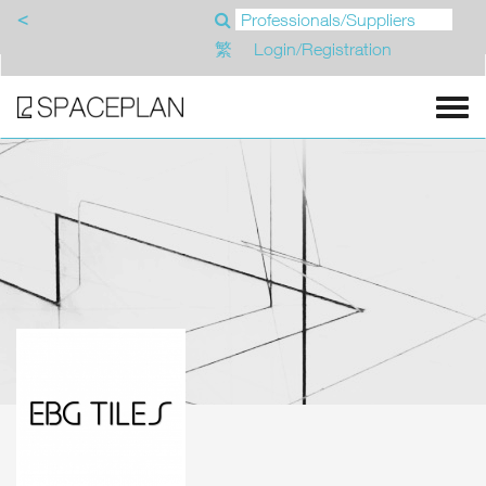
<
繁
Login/Registration