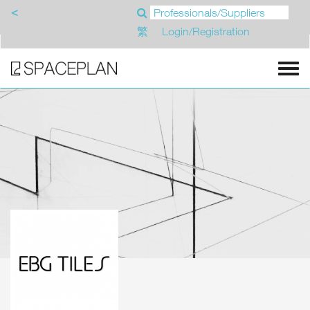
<
繁
Login/Registration