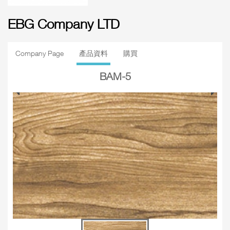
EBG Company LTD
Company Page
產品資料
購買
BAM-5