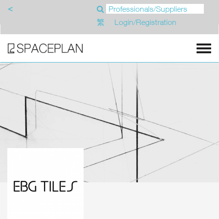
<
繁
Login/Registration