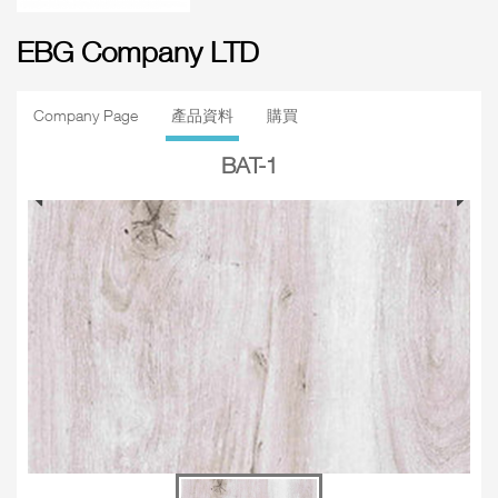
EBG Company LTD
Company Page
產品資料
購買
BAT-1