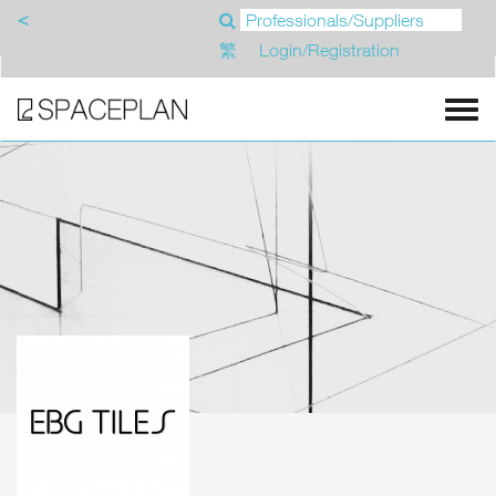
<
繁
Login/Registration