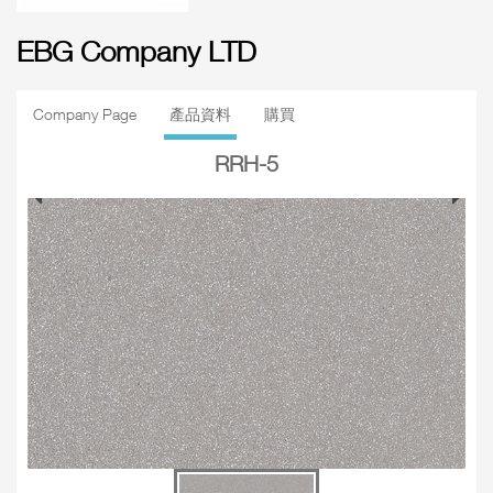
EBG Company LTD
Company Page
產品資料
購買
RRH-5