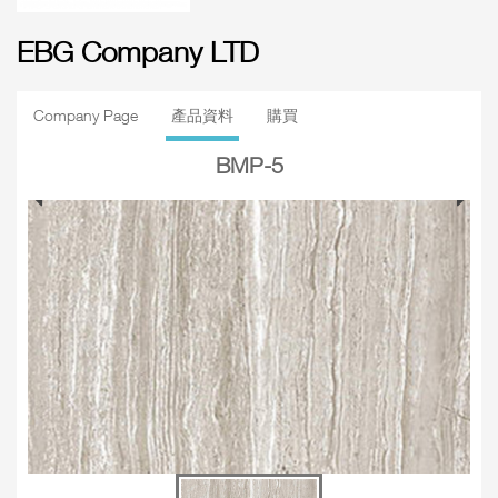
EBG Company LTD
Company Page
產品資料
購買
BMP-5