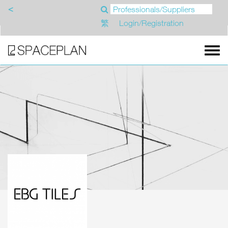
<
繁
Login/Registration