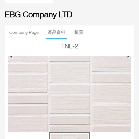
EBG Company LTD
Company Page
產品資料
購買
TNL-2