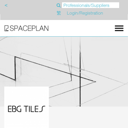
<
繁
Login/Registration