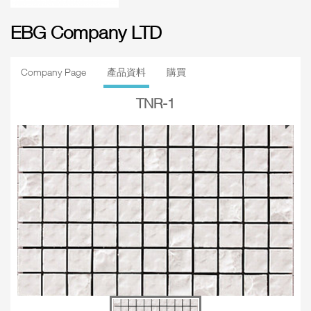
EBG Company LTD
Company Page
產品資料
購買
TNR-1