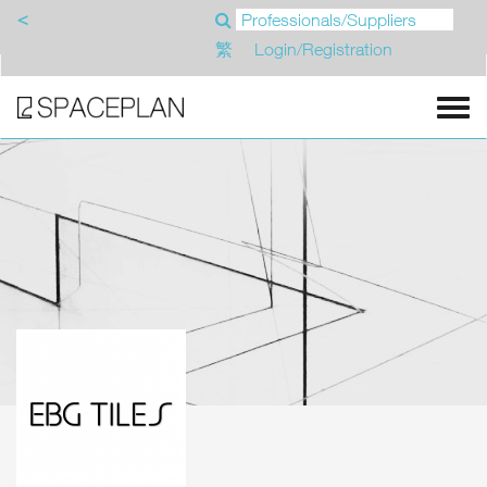
<
繁
Login/Registration