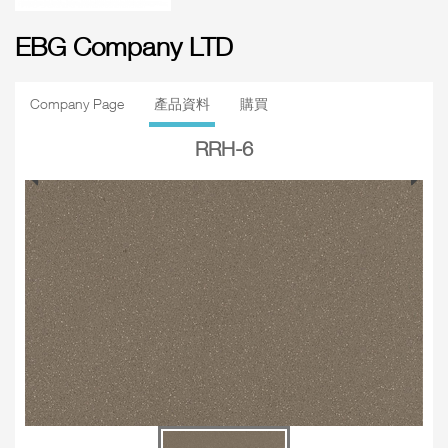
EBG Company LTD
Company Page
產品資料
購買
RRH-6