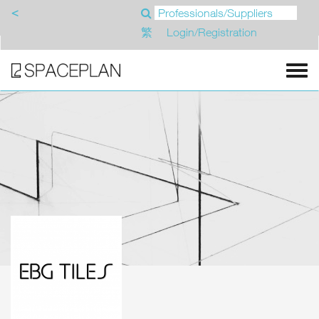
<
繁
Login/Registration