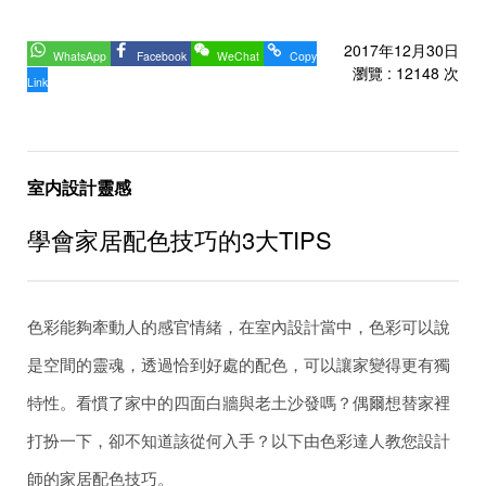
2017年12月30日
WhatsApp
Facebook
WeChat
Copy
瀏覽 : 12148 次
Link
室内設計靈感
學會家居配色技巧的3大TIPS
色彩能夠牽動人的感官情緒，在室內設計當中，色彩可以說
是空間的靈魂，透過恰到好處的配色，可以讓家變得更有獨
特性。看慣了家中的四面白牆與老土沙發嗎？偶爾想替家裡
打扮一下，卻不知道該從何入手？以下由色彩達人教您設計
師的家居配色技巧。