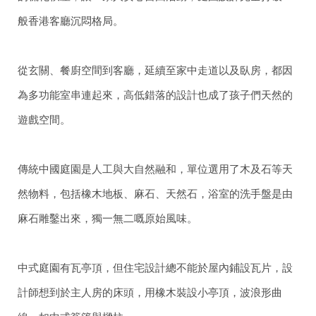
般香港客廳沉悶格局。
從玄關、餐廚空間到客廳，延續至家中走道以及臥房，都因
為多功能室串連起來，高低錯落的設計也成了孩子們天然的
遊戲空間。
傳統中國庭園是人工與大自然融和，單位選用了木及石等天
然物料，包括橡木地板、麻石、天然石，浴室的洗手盤是由
麻石雕鑿出來，獨一無二嘅原始風味。
中式庭園有瓦亭頂，但住宅設計總不能於屋內鋪設瓦片，設
計師想到於主人房的床頭，用橡木裝設小亭頂，波浪形曲