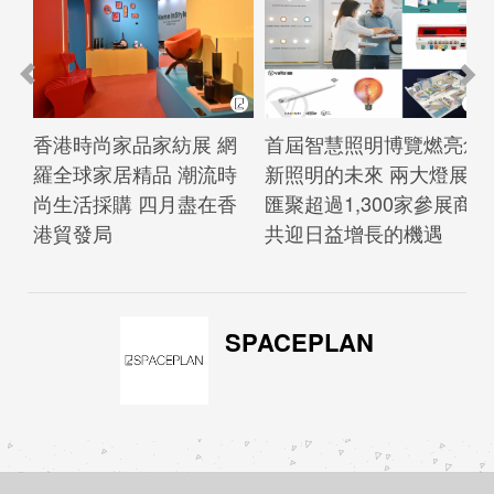
香港時尚家品家紡展 網
首屆智慧照明博覽燃亮創
羅全球家居精品 潮流時
新照明的未來 兩大燈展
尚生活採購 四月盡在香
匯聚超過1,300家參展商
港貿發局
共迎日益增長的機遇
SPACEPLAN