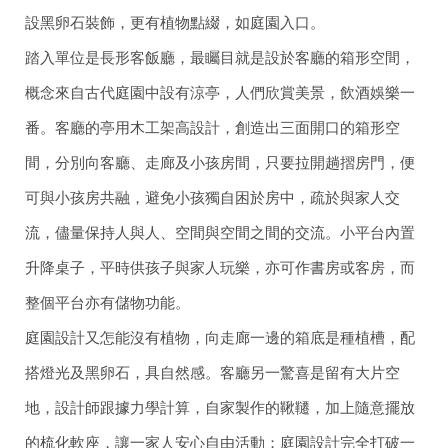
設黑卵石裝飾，更有植物點綴，如庭園入口。
踏入單位是長形客飯廳，最矚目就是設於客廳的箱形空間，
概念來自古代庭園中設有涼亭，人們欣賞美景，飲酒娛樂一
番。客廳的亭用木工架高設計，創造出三面開口的箱形空
間，分別向客廳、走廊及小孩房間，只要拉開趟摺房門，便
可與小孩房共融，避免小孩獨自困於房中，疏於與家人交
流，儘量保持人與人、空間與空間之間的交流。小平台內置
升降桌子，平時供孩子與家人玩樂，亦可作書房或客房，而
整個平台亦有儲物功能。
庭園設計又怎能沒有植物，向走廊一邊的箱底是種植槽，配
搭燈光及黑卵石，具自然感。客廳另一驚喜是留有大片空
地，設計師跟據力學計算，自家製作的鞦韆，加上隨意擺放
的梳化軟座，讓一家人安心自由活動；庭園設計完全打破一