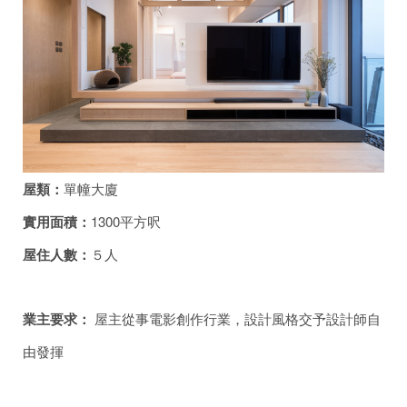
屋類：
單幢大廈
實用面積：
1300平方呎
屋住人數：
５人
業主要求：
屋主從事電影創作行業，設計風格交予設計師自
由發揮