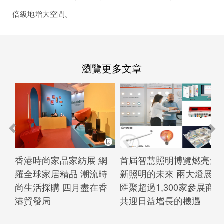
倍級地增大空間。
瀏覽更多文章
香港時尚家品家紡展 網
首屆智慧照明博覽燃亮創
羅全球家居精品 潮流時
新照明的未來 兩大燈展
尚生活採購 四月盡在香
匯聚超過1,300家參展商
港貿發局
共迎日益增長的機遇