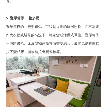
食。
5. 變形傢俬 一物多用
近年流行的「變形傢俬」可說是香港的蝸居恩物，在不需要
作大改動或裝修的情況下，將家變成活動式單位。變形傢俬
一般將書枱、床及儲物這幾方面需要結合，最常見是將書枱
拉下變成床，儲物櫃拉出變餐枱等。