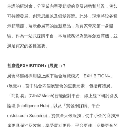
主講的研討會，分享業內重要範疇的發展趨勢和前景，例如
可持續發展、創意思維以及銀髮經濟。此外，現場將設各種
示範環節，展示參展商的最新產品，為買家帶來第一身體
驗。作為一站式採購平台，本展覽務求為業界創造商機，並
滿足買家的各種需要。
甚麼是
EXHIBITION+
(
展覽
+)
?
展會將繼續採用線上線下融合展覽模式「EXHIBITION+」
(展覽+)，當中結合四個展覽會的重要元素，包括實體展、
「商對易」(Click2Match)智能配對平台、線上線下研討會及
論壇 (Intelligence Hub)，以及「貿發網採購」平台
(hktdc.com Sourcing)，提供全天候服務，使中小企的商務推
廣更具彈性及效率，享受展期更長、平台更佳、商機更多的