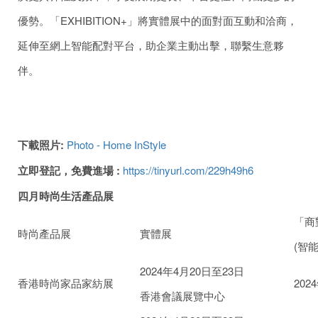
優勢。「EXHIBITION+」將實體展中的面對面互動和洽商，
延伸至網上智能配對平台，助企業主動出擊，聯繫生意夥
伴。
下載照片
:
Photo - Home InStyle
立即登記，免費進場
:
https://tinyurl.com/229h49h6
四月時尚生活產品展
「商
時尚產品展
實體展
(智
2024年4月20日至23日
香港時尚家品家紡展
202
香港會議展覽中心