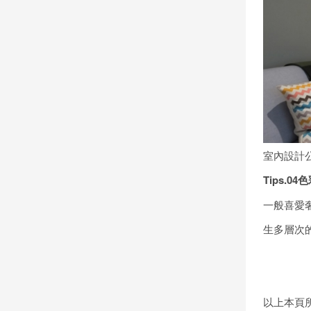
室內設計
Tips.04
色
一般喜愛
生多層次
以上本頁