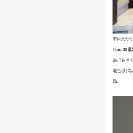
室內設計
Tips.03
素
為打造空
地色系)
點。