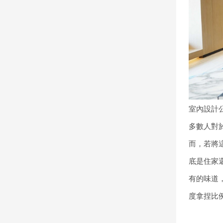
室內設計
多數人對
而，若將
底是住家
有的味道
度拿捏比