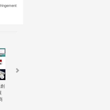
nfringement
亮創
香港時尚家品展及家用紡
綠色
展
織品展四月舉行 探索最
物料
商
新家居潮流和纺織品設計
安全