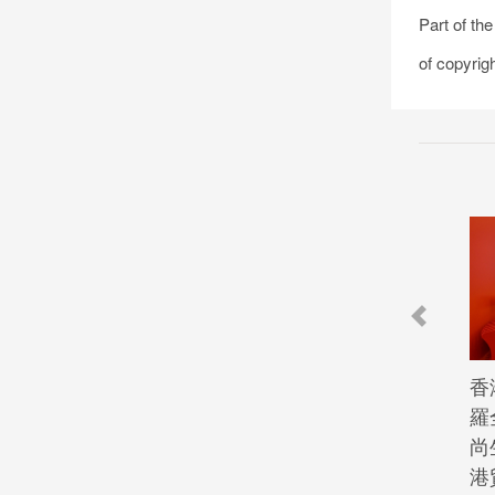
Part of th
of copyrig
香
羅
尚
港