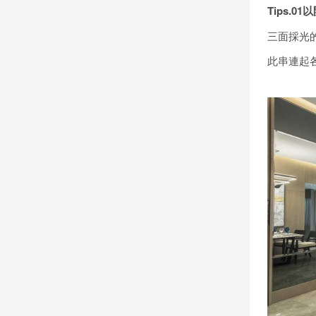
Tips.01
以
三面採光
此串連起