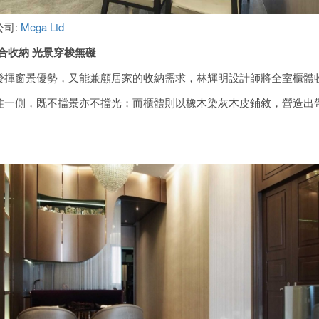
公司:
Mega Ltd
合收納
光景穿梭無礙
發揮窗景優勢，又能兼顧居家的收納需求，林輝明設計師將全室櫃體
柱一側，既不擋景亦不擋光；而櫃體則以橡木染灰木皮鋪敘，營造出
。