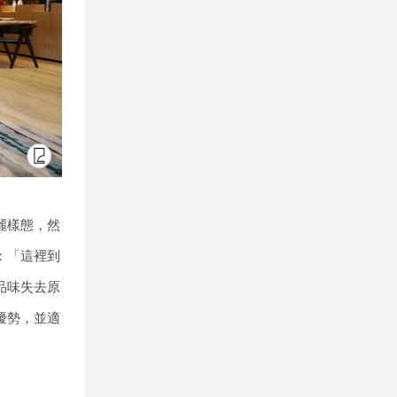
麗樣態，然
：「這裡到
品味失去原
優勢，並適