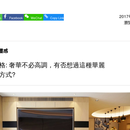
201
p
Facebook
WeChat
Copy Link
瀏覽
靈感
格: 奢華不必高調，有否想過這種華麗
方式?