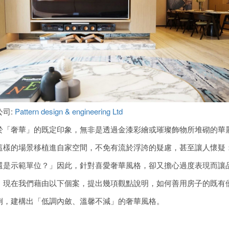
公司:
Pattern design & engineering Ltd
於「奢華」的既定印象，無非是透過金漆彩繪或璀璨飾物所堆砌的華
這樣的場景移植進自家空間，不免有流於浮誇的疑慮，甚至讓人懷疑
還是示範單位？」因此，針對喜愛奢華風格，卻又擔心過度表現而讓
，現在我們藉由以下個案，提出幾項觀點說明，如何善用房子的既有
例，建構出「低調內斂、溫馨不減」的奢華風格。