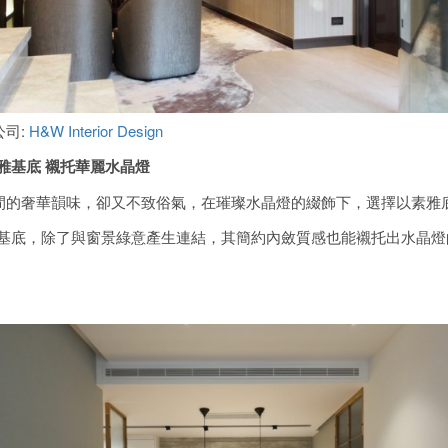
公司:
H&W Interior Design
雅基底
襯托華麗水晶燈
間的奢華韻味，卻又不致俗氣，在璀璨水晶燈的綴飾下，選擇以素雅底
為基底，除了與窗景綠意產生連結，其簡約內斂質感也能襯托出水晶燈