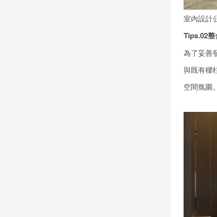
室內設計
Tips.02
整
為了妥善
與既有樑
空間氛圍