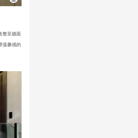
收整至牆面
帶溫馨感的